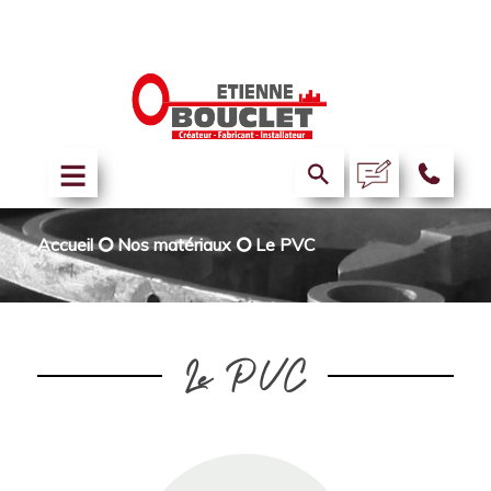
Accueil
⭘
Nos matériaux
⭘
Le PVC
Le PVC