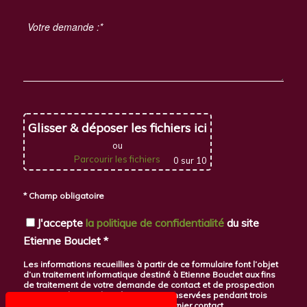
Glisser & déposer les fichiers ici
ou
Parcourir les fichiers
0
sur 10
* Champ obligatoire
J'accepte
la politique de confidentialité
du site
Etienne Bouclet *
Les informations recueillies à partir de ce formulaire font l’objet
d’un traitement informatique destiné à Etienne Bouclet aux fins
de traitement de votre demande de contact et de prospection
commerciale. Ces données seront conservées pendant trois
ans à compter de la date de votre dernier contact.