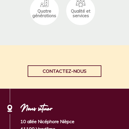
Quatre
Qualité et
générations
services
CONTACTEZ-NOUS
Nous situer
10 allée Nicéphore Nièpce