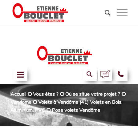
Accueil
⭘
Vous êtes ?
⭘
Où se situe votre projet ?
⭘
Vendome
⭘
Volets à Vendôme (41) Volets en Bois,
Aluminium, PVC
⭘
Pose volets Vendôme