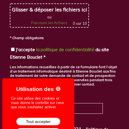
Glisser & déposer les fichiers ici
ou
Parcourir les fichiers
0
sur 10
* Champ obligatoire
J'accepte
la politique de confidentialité
du site
Etienne Bouclet *
Les informations recueillies à partir de ce formulaire font l’objet
d’un traitement informatique destiné à Etienne Bouclet aux fins
de traitement de votre demande de contact et de prospection
commerciale. Ces données seront conservées pendant trois
ans à compter de la date de votre dernier contact.
Voir plus
Ce site utilise des cookies et
vous donne le contrôle sur ceux
que vous souhaitez activer
Tout accepter