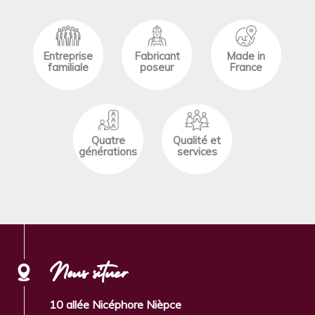
Entreprise
Fabricant
Made in
familiale
poseur
France
Quatre
Qualité et
générations
services
Nous situer
10 allée Nicéphore Nièpce