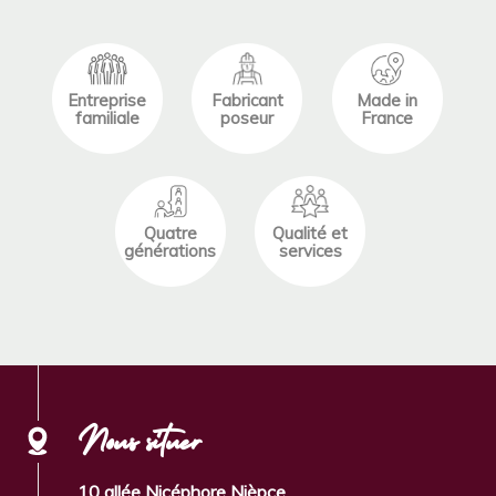
Entreprise
Fabricant
Made in
familiale
poseur
France
Quatre
Qualité et
générations
services
Nous situer
10 allée Nicéphore Nièpce