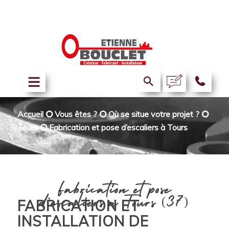
Accueil
⭘
Vous êtes ?
⭘
Où se situe votre projet ?
⭘
Tours
⭘
Fabrication et pose d’escaliers à Tours
Fabrication et pose
d’escaliers à Tours (37)
FABRICATION ET
INSTALLATION DE