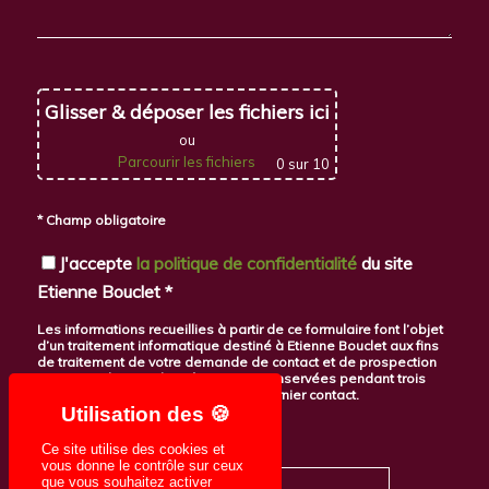
Glisser & déposer les fichiers ici
ou
Parcourir les fichiers
0
sur 10
* Champ obligatoire
J'accepte
la politique de confidentialité
du site
Etienne Bouclet *
Les informations recueillies à partir de ce formulaire font l’objet
d’un traitement informatique destiné à Etienne Bouclet aux fins
de traitement de votre demande de contact et de prospection
commerciale. Ces données seront conservées pendant trois
ans à compter de la date de votre dernier contact.
Voir plus
Ce site utilise des cookies et
vous donne le contrôle sur ceux
que vous souhaitez activer